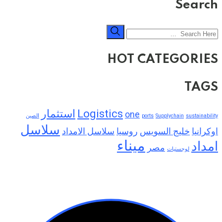
Search
HOT CATEGORIES
TAGS
Logistics
استثمار
one
sustainability
Supplychain
ports
الصين
سلاسل
اوكرانيا
خليج السويس
روسيا
سلاسل الامداد
ميناء
امداد
مصر
لوجستيات