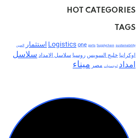
HOT CATEGORIES
TAGS
Logistics
استثمار
one
sustainability
Supplychain
ports
الصين
سلاسل
اوكرانيا
خليج السويس
روسيا
سلاسل الامداد
ميناء
امداد
مصر
لوجستيات