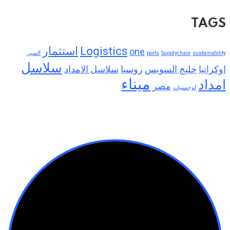
TAGS
Logistics
استثمار
one
sustainability
Supplychain
ports
الصين
سلاسل
اوكرانيا
خليج السويس
روسيا
سلاسل الامداد
ميناء
امداد
مصر
لوجستيات