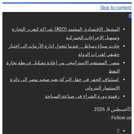
Skip to content
المشغل الاقتصادي المعتمد (AEO): شراكة لتعزيز التجارة
وتسهيل الإجراءات الجمركية
حادث ميناء دمياط … عندما تتحول إدارة الأزمات إلى اختبار
حقيقي لقدرات الدولة
مصر.. المستفيد الاستراتيجي من إعادة تشكيل خريطة تجارة
النفط
استئناف الحفر في حقل البركة يعيد صعيد مصر إلى دائرة
الاستثمار البترولي
رقمنة دورة الشراء فى صناعة السياحة
أغسطس 9, 2026
Follow us :