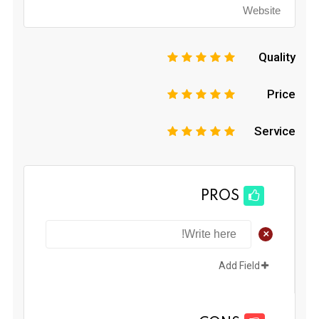
Quality
1
2
3
4
5
Price
1
2
3
4
5
Service
1
2
3
4
5
PROS
+
Add Field