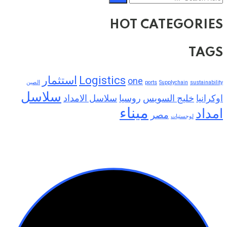
HOT CATEGORIES
TAGS
Logistics
استثمار
one
sustainability
Supplychain
ports
الصين
سلاسل
اوكرانيا
خليج السويس
روسيا
سلاسل الامداد
ميناء
امداد
مصر
لوجستيات