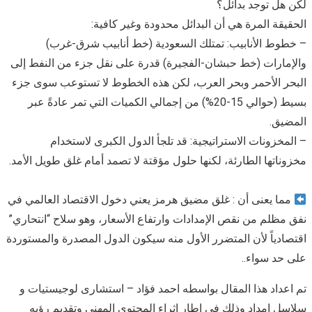
لكن هل توجد بدائل؟
الحقيقة المرة هي أن البدائل محدودة وغير كافية:
– خطوط الأنابيب: تمتلك السعودية (خط أنابيب شرق-غرب)
والإمارات (خط حبشان-الفجيرة) قدرة على نقل جزء من النفط إلى
البحر الأحمر وبحر العرب، لكن هذه الخطوط لا تستوعب سوى جزء
بسيط (حوالي 15-20%) من إجمالي الكميات التي تمر عادةً عبر
المضيق.
– المخزونات الاستراتيجية: قد تلجأ الدول الكبرى لاستخدام
مخزوناتها الطارئة، لكنها حلول مؤقتة لا تصمد أمام غلق طويل الأمد.
مما يعنى أن : غلق مضيق هرمز يعني دخول الاقتصاد العالمي في
نفق مظلم من نقص الإمدادات وارتفاع الأسعار، وهو سلاح “انتحاري”
اقتصادياً لأن المتضرر الأول منه سيكون الدول المصدرة والمستوردة
على حد سواء..
تم اعداد هذا المقال بواسطه احمد فؤاد – استشارى لوجيستيات و
سلاسل امداد وذلك في اطار اثراء المحتوي المهني وتقديم رؤيه