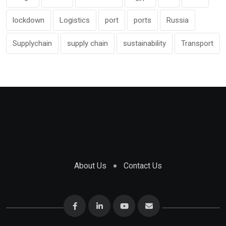
lockdown
Logistics
port
ports
Russia
Supplychain
supply chain
sustainability
Transport
About Us
Contact Us