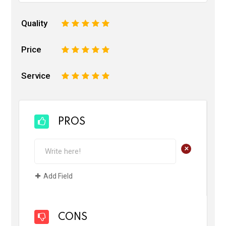
Quality
1
2
3
4
5
Price
1
2
3
4
5
Service
1
2
3
4
5
PROS
+
Add Field
CONS