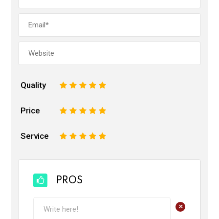
Quality
1
2
3
4
5
Price
1
2
3
4
5
Service
1
2
3
4
5
PROS
+