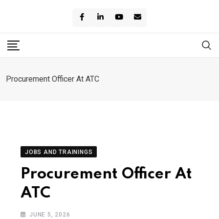
Skip
to
content
Procurement Officer At ATC
JOBS AND TRAININGS
Procurement Officer At
ATC
JUNE 5, 2026