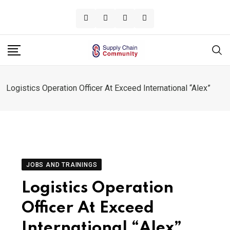
Skip
to
content
Logistics Operation Officer At Exceed International “Alex”
JOBS AND TRAININGS
Logistics Operation
Officer At Exceed
International “Alex”