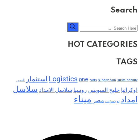
Search
HOT CATEGORIES
TAGS
Logistics
استثمار
one
sustainability
Supplychain
ports
الصين
سلاسل
اوكرانيا
خليج السويس
روسيا
سلاسل الامداد
ميناء
امداد
مصر
لوجستيات